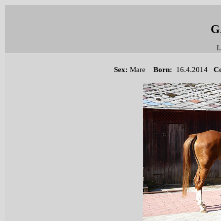
G
I
Sex
:
Mare
Born:
16.4.2014
Co