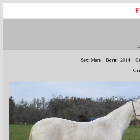
E
I
Sex:
Mare
Born:
2014
Co
Cr